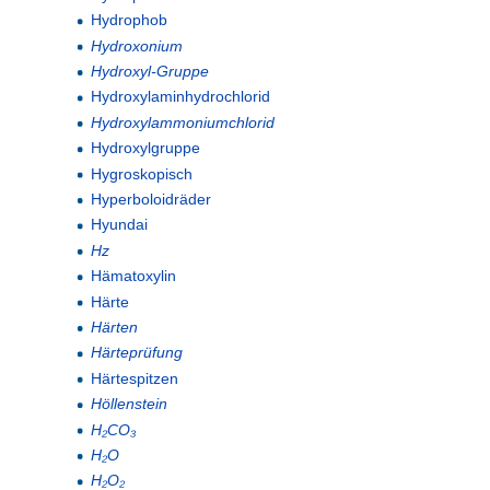
Hydrophob
Hydroxonium
Hydroxyl-Gruppe
Hydroxylaminhydrochlorid
Hydroxylammoniumchlorid
Hydroxylgruppe
Hygroskopisch
Hyperboloidräder
Hyundai
Hz
Hämatoxylin
Härte
Härten
Härteprüfung
Härtespitzen
Höllenstein
H₂CO₃
H₂O
H₂O₂