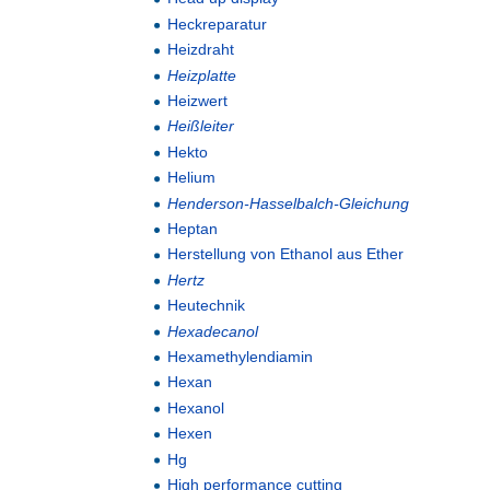
Heckreparatur
Heizdraht
Heizplatte
Heizwert
Heißleiter
Hekto
Helium
Henderson-Hasselbalch-Gleichung
Heptan
Herstellung von Ethanol aus Ether
Hertz
Heutechnik
Hexadecanol
Hexamethylendiamin
Hexan
Hexanol
Hexen
Hg
High performance cutting