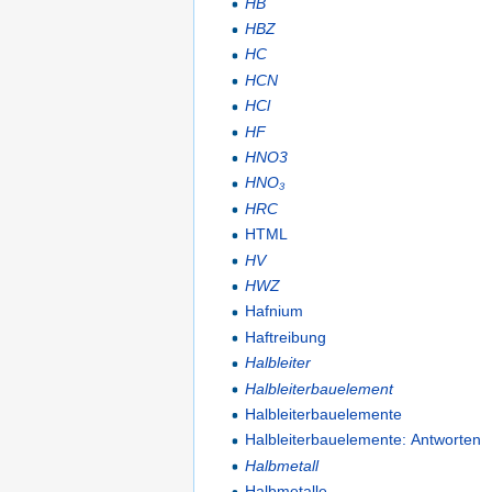
HB
HBZ
HC
HCN
HCl
HF
HNO3
HNO₃
HRC
HTML
HV
HWZ
Hafnium
Haftreibung
Halbleiter
Halbleiterbauelement
Halbleiterbauelemente
Halbleiterbauelemente: Antworten
Halbmetall
Halbmetalle