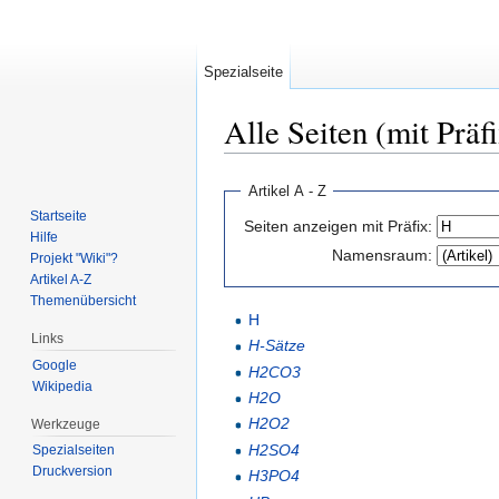
Spezialseite
Alle Seiten (mit Präf
Wechseln zu:
Navigation
,
Suche
Artikel A - Z
Startseite
Seiten anzeigen mit Präfix:
Hilfe
Namensraum:
Projekt "Wiki"?
Artikel A-Z
Themenübersicht
H
Links
H-Sätze
Google
H2CO3
Wikipedia
H2O
H2O2
Werkzeuge
H2SO4
Spezialseiten
Druckversion
H3PO4