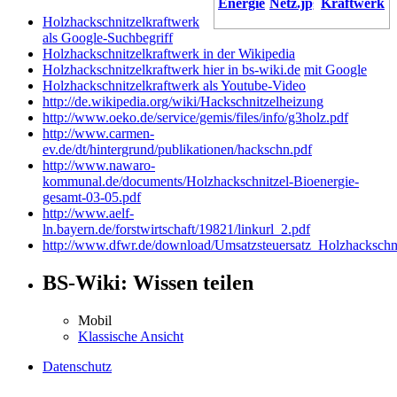
Energie
Kraftwerk
Holzhackschnitzelkraftwerk
als Google-Suchbegriff
Holzhackschnitzelkraftwerk in der Wikipedia
Holzhackschnitzelkraftwerk hier in bs-wiki.de
mit Google
Holzhackschnitzelkraftwerk als Youtube-Video
http://de.wikipedia.org/wiki/Hackschnitzelheizung
http://www.oeko.de/service/gemis/files/info/g3holz.pdf
http://www.carmen-
ev.de/dt/hintergrund/publikationen/hackschn.pdf
http://www.nawaro-
kommunal.de/documents/Holzhackschnitzel-Bioenergie-
gesamt-03-05.pdf
http://www.aelf-
ln.bayern.de/forstwirtschaft/19821/linkurl_2.pdf
http://www.dfwr.de/download/Umsatzsteuersatz_Holzhackschni
BS-Wiki: Wissen teilen
Mobil
Klassische Ansicht
Datenschutz