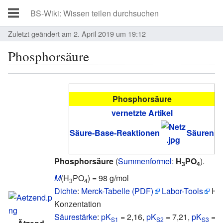
Zuletzt geändert am 2. April 2019 um 19:12
Phosphorsäure
Phosphorsäure
vernetzte Artikel
Säure-Base-Reaktionen
Säuren
Phosphorsäure
(
Summenformel
:
H
PO
).
3
4
M
(H
PO
) = 98 g/mol
3
4
Dichte
:
Merck-Tabelle (PDF)
Labor-Tools
H
3
Konzentation
Säurestärke
:
pK
= 2,16,
pK
= 7,21,
pK
= 1
S1
S2
S3