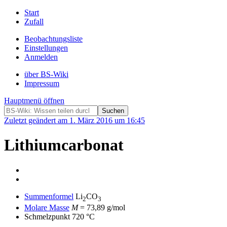
Start
Zufall
Beobachtungsliste
Einstellungen
Anmelden
über BS-Wiki
Impressum
Hauptmenü öffnen
Zuletzt geändert am 1. März 2016 um 16:45
Lithiumcarbonat
Summenformel
Li
CO
2
3
Molare Masse
M
= 73,89 g/mol
Schmelzpunkt 720 °C