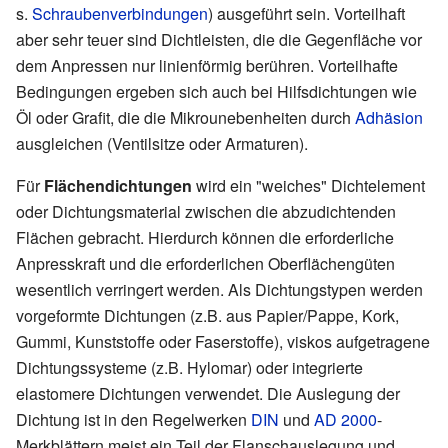
s.
Schraubenverbindungen
) ausgeführt sein. Vorteilhaft
aber sehr teuer sind Dichtleisten, die die Gegenfläche vor
dem Anpressen nur linienförmig berühren. Vorteilhafte
Bedingungen ergeben sich auch bei Hilfsdichtungen wie
Öl oder Grafit, die die Mikrounebenheiten durch
Adhäsion
ausgleichen (Ventilsitze oder Armaturen).
Für
Flächendichtungen
wird ein "weiches" Dichtelement
oder Dichtungsmaterial zwischen die abzudichtenden
Flächen gebracht. Hierdurch können die erforderliche
Anpresskraft und die erforderlichen Oberflächengüten
wesentlich verringert werden. Als Dichtungstypen werden
vorgeformte Dichtungen (z.B. aus Papier/Pappe, Kork,
Gummi, Kunststoffe oder Faserstoffe), viskos aufgetragene
Dichtungssysteme (z.B. Hylomar) oder integrierte
elastomere Dichtungen verwendet. Die Auslegung der
Dichtung ist in den Regelwerken
DIN
und
AD 2000
-
Merkblättern meist ein Teil der Flanschauslegung und