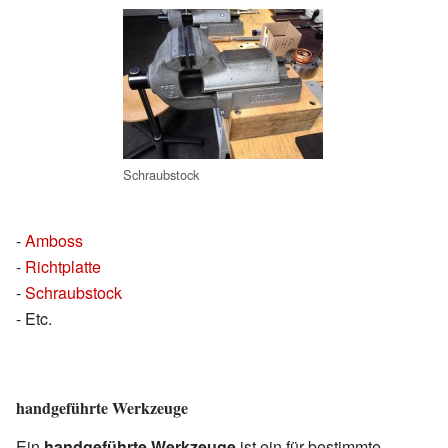
Schraubstock
-
Amboss
-
Richtplatte
-
Schraubstock
- Etc.
handgeführte Werkzeuge
Ein
handgeführte Werkzeuge
ist ein für bestimmte