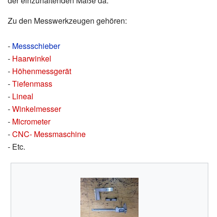
der einzuhaltenden Maße da.
Zu den Messwerkzeugen gehören:
-
Messschieber
-
Haarwinkel
-
Höhenmessgerät
-
Tiefenmass
-
Lineal
-
Winkelmesser
-
Micrometer
-
CNC- Messmaschine
- Etc.