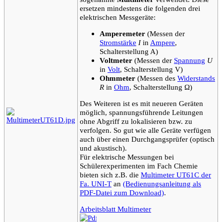
ersetzen mindestens die folgenden drei
elektrischen Messgeräte:
Amperemeter
(Messen der
Stromstärke
I
in
Ampere
,
Schalterstellung A)
Voltmeter
(Messen der
Spannung
U
in
Volt
, Schalterstellung V)
Ohmmeter
(Messen des
Widerstands
R
in
Ohm
, Schalterstellung Ω)
Des Weiteren ist es mit neueren Geräten
möglich, spannungsführende Leitungen
ohne Abgriff zu lokalisieren bzw. zu
verfolgen. So gut wie alle Geräte verfügen
auch über einen Durchgangsprüfer (optisch
und akustisch).
Für elektrische Messungen bei
Schülerexperimenten im Fach Chemie
bieten sich z.B. die
Multimeter UT61C der
Fa. UNI-T
an
(Bedienungsanleitung als
PDF-Datei zum Download)
.
Arbeitsblatt Multimeter