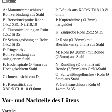
Legende
A: Manometeranschluss /
I: T-Stück aus X8CrNiTi18.10 Ø
Rohrverbindung aus Stahl
6mm
B: Berstdruckprobe Rohr
J: Kupferdrähte ( Ø 3mm)
14x2 X8CrNiTi18.10
hartgelötet
C: Flussmittellötung an Rohr
K: Zugprobe Rohr 25x2 St 35
12x2 St 35
D: Schutzgaslötung an Rohr
L: Rohr (Ø 28mm) mit
14x2 St 35
Blechhaken (2,5mm) aus Stahl
E: Ringstück /
M: Rohr (Ø 28mm) mit Ronde
Rohrverbindung aus
(2,5mm) aus Stahl
unlegiertem Stahl
F: Bodenspirale Ø 4mm aus
N: Rundling (Ø 0,8mm) mit
Hochgekohltem Stahl
Ronde (2,5mm) aus Cr/Ni-Stahl
O: Schweißkugelbuchse / Rohr Ø
G: Innenansicht von D
6mm aus Stahl
H: Kreuzstück aus
P: Geräteanschluss / Rohr Ø
X8CrNiTi18.10 Ø 6mm
14mm St 35
Vor- und Nachteile des Lötens
Vorteile: