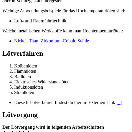
oder in Schutzgasöfen hergestellt.
Wichtige Anwendungsbeispiele für das Hochtemperaturlöten sind:
Luft- und Raumfahrttechnik
Welche metallischen Werkstoffe kann man Hochtemperaturlöten:
Nickel
,
Titan
,
Zirkonium
,
Cobalt
,
Stähle
Lötverfahren
Kolbenlöten
Flammlöten
Badlöten
Elektrisches Widerstandslöten
Induktionslöten
Strahllöten
Diese 6 Lötverfahren findest du hier im Externen Link
[1]
Lötvorgang
Der Lötvorgang wird in folgenden Arbeitsschritten