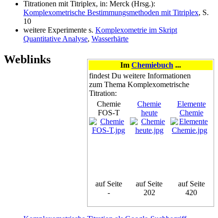
Titrationen mit Titriplex, in: Merck (Hrsg.):
Komplexometrische Bestimmungsmethoden mit Titriplex
, S.
10
weitere Experimente s.
Komplexometrie im Skript
Quantitative Analyse
,
Wasserhärte
Weblinks
Im
Chemiebuch
...
findest Du weitere Informationen
zum Thema Komplexometrische
Titration:
Chemie
Chemie
Elemente
FOS-T
heute
Chemie
auf Seite
auf Seite
auf Seite
-
202
420