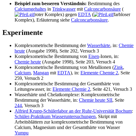
Beispiel zum besseren Verständnis:
Bestimmung des
Calciumgehaltes
in
Trinkwasser
mit
Calconcarbonsäure
(
roter Komplex) gegen
EDTA
(
farbloser
Komplex), Erläuterung siehe
Calconcarbonsäure
.
Experimente
Komplexometrische Bestimmung der
Wasserhärte
, in:
Chemie
heute
(Ausgabe 1998), Seite 202, Versuch 3
Komplexometrische Bestimmung von
Eisen
-Ionen, in:
Chemie heute
(Ausgabe 1998), Seite 203, Versuch 4
Komplexometrische Bestimmung von Metallionen (
Zink
,
Calcium
,
Mangan
mit
EDTA
), in:
Elemente Chemie 2
, Seite
259, Versuch 2
Komplexometrische Bestimmung der Gesamthärte von
Leitungswasser, in:
Elemente Chemie 2
, Seite 421, Versuch 3
Wasserhärte und Chelatkomplexe: Komplexometrische
Bestimmung der Wasserhärte, in:
Chemie heute SII
, Seite
244
, Versuch 3
Alfried Krupp-Schülerlabor an der Ruhr-Universität Bochum
:
Schüler-Praktikum Wasseruntersuchungen
, Skript mit
Arbeitsblättern zur komplexometrische Bestimmung von
Calcium, Magnesium und der Gesamthärte von Wasser
Yumpu