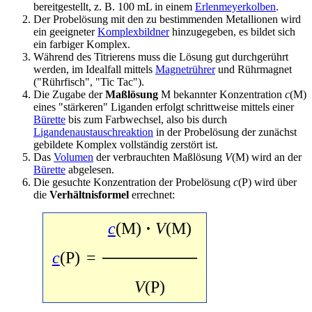
bereitgestellt, z. B. 100 mL in einem
Erlenmeyerkolben
.
Der Probelösung mit den zu bestimmenden Metallionen wird
ein geeigneter
Komplexbildner
hinzugegeben, es bildet sich
ein farbiger Komplex.
Während des Titrierens muss die Lösung gut durchgerührt
werden, im Idealfall mittels
Magnetrührer
und Rührmagnet
("Rührfisch", "Tic Tac").
Die Zugabe der
Maßlösung
M bekannter Konzentration
c
(M)
eines "stärkeren" Liganden erfolgt schrittweise mittels einer
Bürette
bis zum Farbwechsel, also bis durch
Ligandenaustauschreaktion
in der Probelösung der zunächst
gebildete Komplex vollständig zerstört ist.
Das
Volumen
der verbrauchten Maßlösung
V
(M) wird an der
Bürette
abgelesen.
Die gesuchte Konzentration der Probelösung
c
(P) wird über
die
Verhältnisformel
errechnet:
c
(M)
·
V
(M)
c
(P)
=
────────
V
(P)