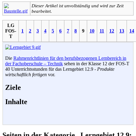
Dieser Artikel ist unvollständig und wird zur Zeit
bearbeitet.
LG
FOS-
1
2
3
4
5
6
7
8
9
10
11
12
13
14
T
Die
Rahmenrichtlinien für den berufsbezogenen Lernbereich in
der Fachoberschule – Technik
sehen in der Klasse 12 der FOS-T
40 Unterrichtsstunden für das Lerngebiet 12.9 -
Produkte
wirtschaftlich fertigen
vor.
Ziele
Inhalte
Seiten in der Kategorie „Lerngebiet 12.9: