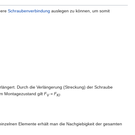
here
Schraubenverbindung
auslegen zu können, um somit
rlängert. Durch die Verlängerung (Streckung) der Schraube
Im Montagezustand gilt
F
= F
.
V
Kl
inzelnen Elemente erhält man die Nachgiebigkeit der gesamten