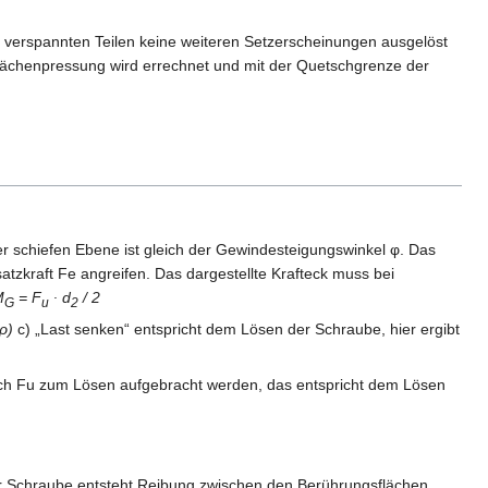
 verspannten Teilen keine weiteren Setzerscheinungen ausgelöst
lächenpressung wird errechnet und mit der Quetschgrenze der
der schiefen Ebene ist gleich der Gewindesteigungswinkel φ. Das
atzkraft Fe angreifen. Das dargestellte Krafteck muss bei
M
= F
∙ d
/ 2
G
u
2
ρ)
c) „Last senken“ entspricht dem Lösen der Schraube, hier ergibt
ich Fu zum Lösen aufgebracht werden, das entspricht dem Lösen
er Schraube entsteht Reibung zwischen den Berührungsflächen.