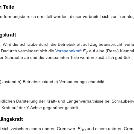
 Teile
rformungsbereich ermittelt werden, dieser verbreitet sich zur Trennfu
gskraft
nt. Wird die Schraube durch die Betriebskraft auf Zug beansprucht, verl
 Dadurch vermindert sich die
Vorspannkraft
F
auf eine (Rest-) Klemm
V
der Schraube ab und die verspannten Teile werden zusätzlich gedrückt,
)zustand b) Betriebszustand c) Verspannungsschaubild
ildlichen Darstellung der Kraft- und Längenverhältnisse bei Schraube
Kraft auf der Y-Achse gegenüber gestellt.
Längskraft
rt sich zwischen einem oberen Grenzwert
F
und einem unteren Gren
BO