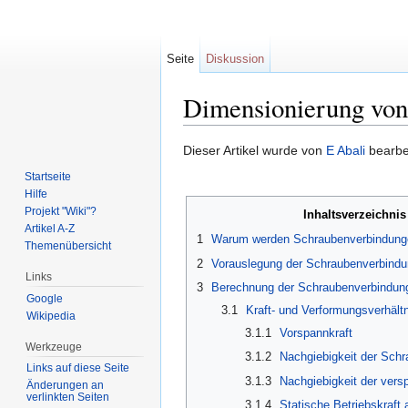
Seite
Diskussion
Dimensionierung von
Wechseln zu:
Navigation
,
Suche
Dieser Artikel wurde von
E Abali
bearbe
Startseite
Hilfe
Projekt "Wiki"?
Inhaltsverzeichnis
Artikel A-Z
1
Warum werden Schraubenverbindunge
Themenübersicht
2
Vorauslegung der Schraubenverbind
Links
3
Berechnung der Schraubenverbindun
Google
3.1
Kraft- und Verformungsverhält
Wikipedia
3.1.1
Vorspannkraft
Werkzeuge
3.1.2
Nachgiebigkeit der Sch
Links auf diese Seite
3.1.3
Nachgiebigkeit der vers
Änderungen an
verlinkten Seiten
3.1.4
Statische Betriebskraft 