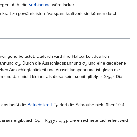
iegen, d. h. die
Verbindung
wäre locker.
kraft zu gewährleisten. Vorspannkraftverluste können durch
ingend belastet. Dadurch wird ihre Haltbarkeit deutlich
pannung σ
. Durch die Ausschlagspannung σ
und eine gegebene
a
a
hen Ausschlagfestigkeit und Ausschlagspannung ist gleich die
 und darf nicht kleiner als diese sein, somit gilt S
≥ S
. Die
D
Derf
, das heißt die
Betriebskraft
F
darf die Schraube nicht über 10%
B
araus ergibt sich S
= R
/ σ
. Die errechnete Sicherheit wird
F
p0,2
red