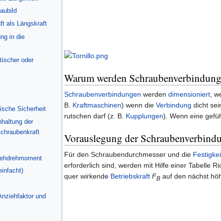
aubild
t als Längskraft
ung in die
atischer oder
Warum werden Schraubenverbindunge
Schraubenverbindungen
werden
dimensioniert
, w
B.
Kraftmaschinen
) wenn die
Verbindung
dicht sei
ische Sicherheit
rutschen darf (z. B.
Kupplungen
). Wenn eine gefü
nhaltung der
chraubenkraft
Vorauslegung der Schraubenverbind
Für den Schraubendurchmesser und die
Festigke
ziehdrehmoment
erforderlich sind, werden mit Hilfe einer Tabelle 
infacht)
quer wirkende
Betriebskraft
F
auf den nächst höh
B
Anziehfaktor und