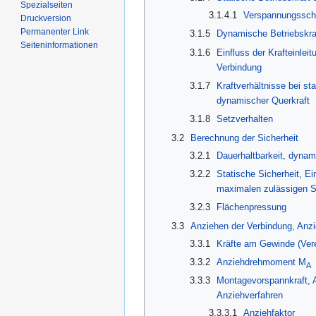
Spezialseiten
3.1.4.1
Verspannungssch
Druckversion
Permanenter Link
3.1.5
Dynamische Betriebskraf
Seiten­informationen
3.1.6
Einfluss der Krafteinleit
Verbindung
3.1.7
Kraftverhältnisse bei st
dynamischer Querkraft
3.1.8
Setzverhalten
3.2
Berechnung der Sicherheit
3.2.1
Dauerhaltbarkeit, dynam
3.2.2
Statische Sicherheit, Ei
maximalen zulässigen S
3.2.3
Flächenpressung
3.3
Anziehen der Verbindung, An
3.3.1
Kräfte am Gewinde (Vere
3.3.2
Anziehdrehmoment M
A
3.3.3
Montagevorspannkraft, 
Anziehverfahren
3.3.3.1
Anziehfaktor