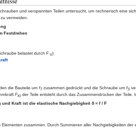
ltnisse
chrauben und verspannten Teilen untersucht, um rechnerisch eine sic
 zu vermeiden.
ung
em Festdrehen
Schraube belastet durch F
)
V
raft
den die Bauteile um
f
zusammen gedrückt und die Schraube um
f
ve
T
S
emmkraft
F
der Teile entsteht durch das Zusammendrücken der Teile. 
Kl
und Kraft ist die elastische
Nachgiebigkeit δ = f / F
n Elementen zusammen. Durch Summieren aller Nachgiebigkeiten der e