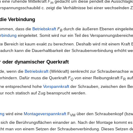
h eine ruhende Mittelkraft
F
gedacht um diese pendelt die Ausschlagk
m
erspannungsschaubild c. zeigt die Verhältnisse bei einer wechselnde
 die Verbindung
nommen, dass die
Betriebskraft
F
durch die äußeren Ebenen eingeleitet
B
rbindung
eingeleitet. Somit wird nur ein Teil des Verspannungsbereiches
te Bereich ist kaum exakt zu berechnen. Deshalb wird mit einem Kraft E
 Dadurch kann die Dauerhaltbarkeit der Schraubenverbindung erhöht we
er oder dynamischer Querkraft
ede, wenn die
Betriebskraft
(Wirkkraft) senkrecht zur Schraubenachse wi
erhindern. Dafür muss die Querkraft
F
von einer Reibungskraft F
auf
Q
R
ine entsprechend hohe
Vorspannkraft
der Schrauben, zwischen den Ber
ur noch statisch auf Zug beansprucht werden.
ung
wird eine
Montageverspannkraft
F
über den Schraubenkopf (bzw. d
VM
 sich die Berührungsflächen einander an. Nach der Montage kommt e
cht man von einem Setzen der Schraubenverbindung. Dieses Setzen der