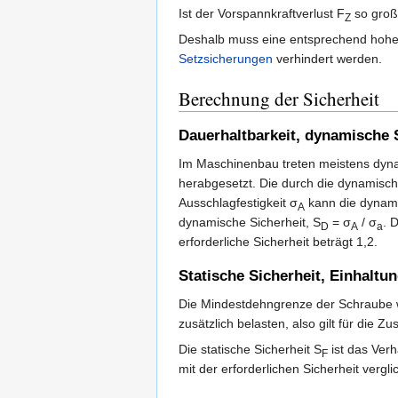
Ist der Vorspannkraftverlust F
so groß 
Z
Deshalb muss eine entsprechend hohe
Setzsicherungen
verhindert werden.
Berechnung der Sicherheit
Dauerhaltbarkeit, dynamische 
Im Maschinenbau treten meistens dynam
herabgesetzt. Die durch die dynamisc
Ausschlagfestigkeit σ
kann die dynamis
A
dynamische Sicherheit, S
= σ
/ σ
. 
D
A
a
erforderliche Sicherheit beträgt 1,2.
Statische Sicherheit, Einhalt
Die Mindestdehngrenze der Schraube 
zusätzlich belasten, also gilt für die Zu
Die statische Sicherheit S
ist das Verh
F
mit der erforderlichen Sicherheit verglic