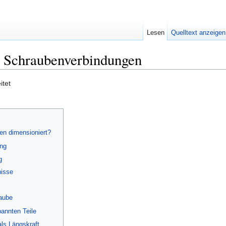
Lesen
Quelltext anzeigen
 Schraubenverbindungen
itet
n dimensioniert?
ung
g
nisse
raube
pannten Teile
als Längskraft