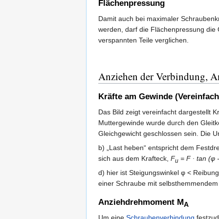
Flächenpressung
Damit auch bei maximaler Schraubenkr
werden, darf die Flächenpressung die
verspannten Teile verglichen.
Anziehen der Verbindung, 
Kräfte am Gewinde (Vereinfach
Das Bild zeigt vereinfacht dargestellt
Muttergewinde wurde durch den Gleitkö
Gleichgewicht geschlossen sein. Die 
b) „Last heben“ entspricht dem Festdr
sich aus dem Krafteck,
F
= F ∙ tan (φ 
u
d) hier ist Steigungswinkel φ < Reibung
einer Schraube mit selbsthemmendem
Anziehdrehmoment M
A
Um eine
Schraubenverbindung
festzu