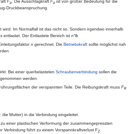
raft
F
. Die Ausschlagkraft
F
ist von großer Bedeutung für die
a
a
n Zug-Druckbeanspruchung.
 wird. Im Normalfall ist das nicht so. Sondern irgendwo innerhalb
 entlastet. Der Entlastete Bereich ist
n*lk
.
inleitungsfaktor
n
gerechnet. Die
Betriebskraft
sollte möglichst nah
rden.
rkt. Bei einer querbelasteten
Schraubenverbindung
sollen die
genommen werden.
ührungsflächen der verspannten Teile. Die Reibungskraft muss
F
R
ie Mutter) in die Verbindung eingeleitet.
s zu einer plastischen Verformung der zusammengepressten
 Verbindung führt zu einem Vorspannkraftverlust F
.
Z