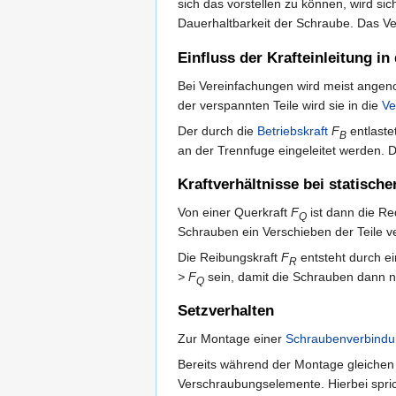
sich das vorstellen zu können, wird sic
Dauerhaltbarkeit der Schraube. Das V
Einfluss der Krafteinleitung in
Bei Vereinfachungen wird meist ange
der verspannten Teile wird sie in die
Ve
Der durch die
Betriebskraft
F
entlaste
B
an der Trennfuge eingeleitet werden.
Kraftverhältnisse bei statisch
Von einer Querkraft
F
ist dann die R
Q
Schrauben ein Verschieben der Teile v
Die Reibungskraft
F
entsteht durch e
R
> F
sein, damit die Schrauben dann n
Q
Setzverhalten
Zur Montage einer
Schraubenverbind
Bereits während der Montage gleichen
Verschraubungselemente. Hierbei spri