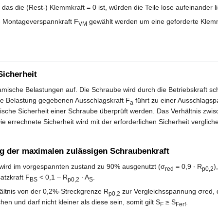
das die (Rest-) Klemmkraft = 0 ist, würden die Teile lose aufeinander l
 Montageverspannkraft F
gewählt werden um eine geforderte Klemm
VM
Sicherheit
ische Belastungen auf. Die Schraube wird durch die Betriebskraft schw
he Belastung gegebenen Ausschlagskraft F
führt zu einer Ausschlags
a
che Sicherheit einer Schraube überprüft werden. Das Verhältnis zwisc
Die errechnete Sicherheit wird mit der erforderlichen Sicherheit verglichen
ung der maximalen zulässigen Schraubenkraft
wird im vorgespannten zustand zu 90% ausgenutzt (σ
= 0,9 ∙ R
)
red
p0,2
satzkraft F
< 0,1 – R
∙ A
.
BS
p0,2
S
ältnis von der 0,2%-Streckgrenze R
zur Vergleichsspannung σred, d
p0,2
hen und darf nicht kleiner als diese sein, somit gilt S
≥ S
.
F
Ferf