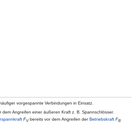
ufiger vorgespannte Verbindungen in Einsatz.
or dem Angreifen einer äußeren Kraft z. B. Spannschlösser.
rspannkraft
F
bereits vor dem Angreifen der
Betriebskraft
F
V
B