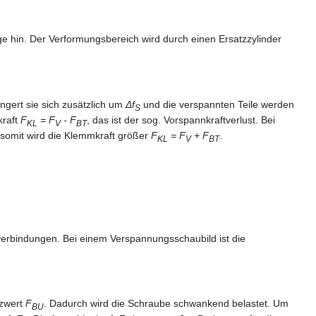
ge hin. Der Verformungsbereich wird durch einen Ersatzzylinder
ängert sie sich zusätzlich um
Δf
und die verspannten Teile werden
S
kraft
F
= F
- F
, das ist der sog. Vorspannkraftverlust. Bei
KL
V
BT
 somit wird die Klemmkraft größer
F
= F
+ F
.
KL
V
BT
nverbindungen. Bei einem Verspannungsschaubild ist die
zwert
F
. Dadurch wird die Schraube schwankend belastet. Um
BU