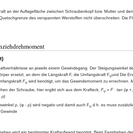
aft an der Auflagefläche zwischen Schraubenkopf bzw. Mutter und den
 Quetschgrenze des verspannten Werstoffen nicht überschreiten. Die F
Anziehdrehmoment
t)
 Kraftverhältnisse an jeweils einem Gewindegang. Der Steigungswinkel 
rper ersetzt, an dem die Längskraft F, die Umfangskraft F
und Die Ers
u
Umfangskraft
F
wird benötigt, um das Gewindemoment zu errechnen.
u
ehen der Schraube, hier ergibt sich aus dem Krafteck,
F
= F ∙ tan (φ + 
u
- ρ)
swinkel ρ, (φ - ρ) wird negativ und damit auch F
d.h. es muss zusätzl
u
 Gewinde
drehen wird ein bestimmter Kraftaufwand benötigt. Beim Festdrehen d