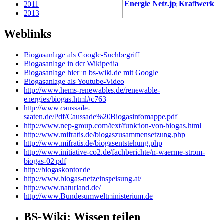
Energie
Kraftwerk
2011
2013
Weblinks
Biogasanlage als Google-Suchbegriff
Biogasanlage in der Wikipedia
Biogasanlage hier in bs-wiki.de
mit Google
Biogasanlage als Youtube-Video
http://www.hems-renewables.de/renewable-
energies/biogas.html#c763
http://www.caussade-
saaten.de/Pdf/Caussade%20Biogasinfomappe.pdf
http://www.nep-group.com/text/funktion-von-biogas.html
http://www.mifratis.de/biogaszusammensetzung.php
http://www.mifratis.de/biogasentstehung.php
http://www.initiative-co2.de/fachberichte/n-waerme-strom-
biogas-02.pdf
http://biogaskontor.de
http://www.biogas-netzeinspeisung.at/
http://www.naturland.de/
http://www.Bundesumweltministerium.de
BS-Wiki: Wissen teilen