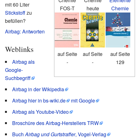
Chemie
Chemie
Elemente
mit 60 Liter
FOS-T
heute
Chemie
Stickstoff
zu
befüllen?
Airbag: Antworten
Weblinks
auf Seite
auf Seite
auf Seite
Airbag als
-
-
129
Google-
Suchbegriff
Airbag in der Wikipedia
Airbag hier in bs-wiki.de
mit Google
Airbag als Youtube-Video
Broschüre des Airbag-Herstellers TRW
Buch
Airbag und Gurtstraffer
, Vogel-Verlag