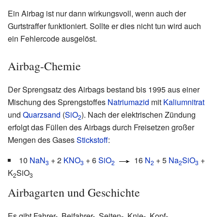
Ein Airbag ist nur dann wirkungsvoll, wenn auch der
Gurtstraffer funktioniert. Sollte er dies nicht tun wird auch
ein Fehlercode ausgelöst.
Airbag-Chemie
Der Sprengsatz des Airbags bestand bis 1995 aus einer
Mischung des Sprengstoffes
Natriumazid
mit
Kaliumnitrat
und
Quarzsand
(
SiO
). Nach der elektrischen Zündung
2
erfolgt das Füllen des Airbags durch Freisetzen großer
Mengen des Gases
Stickstoff
:
10
NaN
+ 2
KNO
+ 6
SiO
16
N
+ 5
Na
SiO
+
3
3
2
2
2
3
K
SiO
2
3
Airbagarten und Geschichte
Es gibt Fahrer-, Beifahrer-, Seiten-, Knie-, Kopf-,