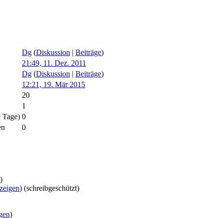
Dg
(
Diskussion
|
Beiträge
)
21:49, 11. Dez. 2011
Dg
(
Diskussion
|
Beiträge
)
12:21, 19. Mär 2015
20
1
0 Tage)
0
en
0
)
nzeigen
) (schreibgeschützt)
igen
)