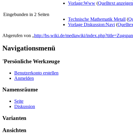
Vorlage:Www
(
Quelltext anzeigen
Eingebunden in 2 Seiten
Technische Mathematik Metall
(
Qu
Vorlage Diskussion:Navi
(
Quellte
Abgerufen von „
http://bs-wiki.de/mediawiki/index.php?title=Zugspa
Navigationsmenü
'Persönliche Werkzeuge
Benutzerkonto erstellen
Anmelden
Namensräume
Seite
Diskussion
Varianten
Ansichten