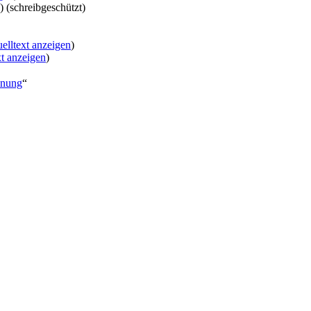
) (schreibgeschützt)
elltext anzeigen
)
xt anzeigen
)
nnung
“