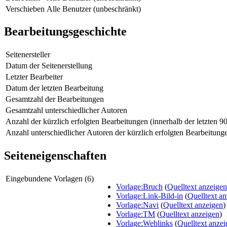
Verschieben
Alle Benutzer (unbeschränkt)
Bearbeitungsgeschichte
Seitenersteller
Datum der Seitenerstellung
Letzter Bearbeiter
Datum der letzten Bearbeitung
Gesamtzahl der Bearbeitungen
Gesamtzahl unterschiedlicher Autoren
Anzahl der kürzlich erfolgten Bearbeitungen (innerhalb der letzten 9
Anzahl unterschiedlicher Autoren der kürzlich erfolgten Bearbeitung
Seiteneigenschaften
Eingebundene Vorlagen (6)
Vorlage:Bruch
(
Quelltext anzeigen
Vorlage:Link-Bild-in
(
Quelltext a
Vorlage:Navi
(
Quelltext anzeigen
)
Vorlage:TM
(
Quelltext anzeigen
)
Vorlage:Weblinks
(
Quelltext anze