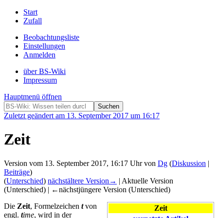
Start
Zufall
Beobachtungsliste
Einstellungen
Anmelden
über BS-Wiki
Impressum
Hauptmenü öffnen
Zuletzt geändert am 13. September 2017 um 16:17
Zeit
Version vom 13. September 2017, 16:17 Uhr von
Dg
(
Diskussion
|
Beiträge
)
(
Unterschied
)
nächstältere Version→
| Aktuelle Version
(Unterschied) | ←nächstjüngere Version (Unterschied)
Die
Zeit
, Formelzeichen
t
von
Zeit
engl.
t
ime
, wird in der