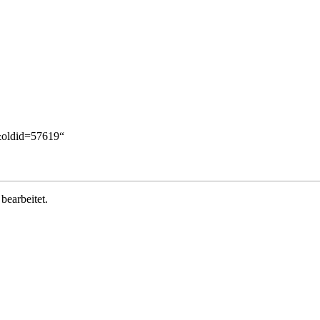
n&oldid=57619
“
bearbeitet.