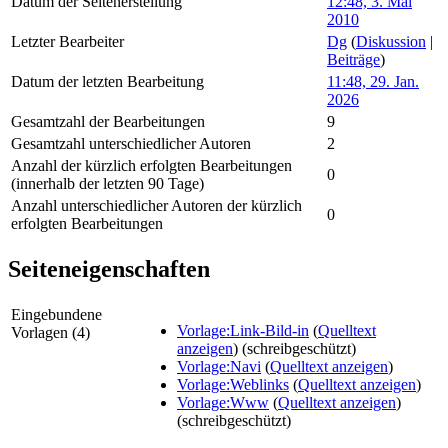
Datum der Seitenerstellung
12:48, 3. Mai
2010
Letzter Bearbeiter
Dg
(
Diskussion
|
Beiträge
)
Datum der letzten Bearbeitung
11:48, 29. Jan.
2026
Gesamtzahl der Bearbeitungen
9
Gesamtzahl unterschiedlicher Autoren
2
Anzahl der kürzlich erfolgten Bearbeitungen
0
(innerhalb der letzten 90 Tage)
Anzahl unterschiedlicher Autoren der kürzlich
0
erfolgten Bearbeitungen
Seiteneigenschaften
Eingebundene
Vorlage:Link-Bild-in
(
Quelltext
Vorlagen (4)
anzeigen
) (schreibgeschützt)
Vorlage:Navi
(
Quelltext anzeigen
)
Vorlage:Weblinks
(
Quelltext anzeigen
)
Vorlage:Www
(
Quelltext anzeigen
)
(schreibgeschützt)