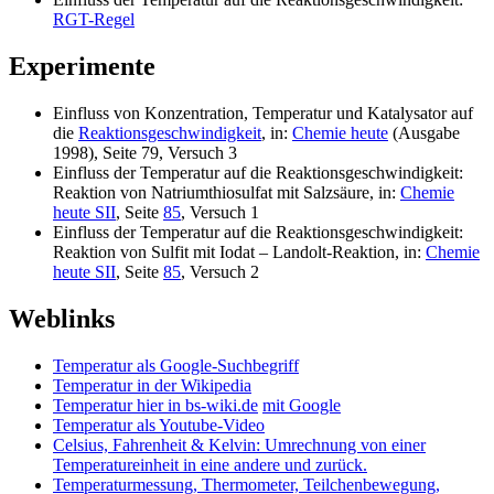
RGT-Regel
Experimente
Einfluss von Konzentration, Temperatur und Katalysator auf
die
Reaktionsgeschwindigkeit
, in:
Chemie heute
(Ausgabe
1998), Seite 79, Versuch 3
Einfluss der Temperatur auf die Reaktionsgeschwindigkeit:
Reaktion von Natriumthiosulfat mit Salzsäure, in:
Chemie
heute SII
, Seite
85
, Versuch 1
Einfluss der Temperatur auf die Reaktionsgeschwindigkeit:
Reaktion von Sulfit mit Iodat – Landolt-Reaktion, in:
Chemie
heute SII
, Seite
85
, Versuch 2
Weblinks
Temperatur als Google-Suchbegriff
Temperatur in der Wikipedia
Temperatur hier in bs-wiki.de
mit Google
Temperatur als Youtube-Video
Celsius, Fahrenheit & Kelvin: Umrechnung von einer
Temperatureinheit in eine andere und zurück.
Temperaturmessung, Thermometer, Teilchenbewegung,