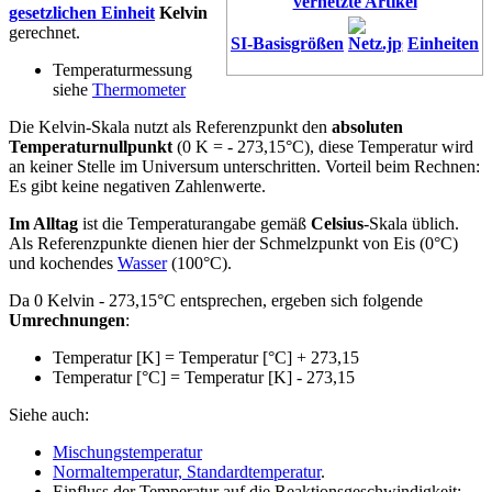
vernetzte Artikel
gesetzlichen Einheit
Kelvin
gerechnet.
SI-Basisgrößen
Einheiten
Temperaturmessung
siehe
Thermometer
Die Kelvin-Skala nutzt als Referenzpunkt den
absoluten
Temperaturnullpunkt
(0 K = - 273,15°C), diese Temperatur wird
an keiner Stelle im Universum unterschritten. Vorteil beim Rechnen:
Es gibt keine negativen Zahlenwerte.
Im Alltag
ist die Temperaturangabe gemäß
Celsius
-Skala üblich.
Als Referenzpunkte dienen hier der Schmelzpunkt von Eis (0°C)
und kochendes
Wasser
(100°C).
Da 0 Kelvin - 273,15°C entsprechen, ergeben sich folgende
Umrechnungen
:
Temperatur [K] = Temperatur [°C] + 273,15
Temperatur [°C] = Temperatur [K] - 273,15
Siehe auch:
Mischungstemperatur
Normaltemperatur, Standardtemperatur
.
Einfluss der Temperatur auf die Reaktionsgeschwindigkeit: