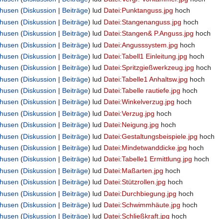
ghusen
(
Diskussion
|
Beiträge
)
lud
Datei:Punktanguss.jpg
hoch
ghusen
(
Diskussion
|
Beiträge
)
lud
Datei:Stangenanguss.jpg
hoch
ghusen
(
Diskussion
|
Beiträge
)
lud
Datei:Stangen& P.Anguss.jpg
hoch
ghusen
(
Diskussion
|
Beiträge
)
lud
Datei:Angusssystem.jpg
hoch
ghusen
(
Diskussion
|
Beiträge
)
lud
Datei:Tabell1 Einleitung.jpg
hoch
ghusen
(
Diskussion
|
Beiträge
)
lud
Datei:Spritzgießwerkzeug.jpg
hoch
ghusen
(
Diskussion
|
Beiträge
)
lud
Datei:Tabelle1 Anhaltsw.jpg
hoch
ghusen
(
Diskussion
|
Beiträge
)
lud
Datei:Tabelle rautiefe.jpg
hoch
ghusen
(
Diskussion
|
Beiträge
)
lud
Datei:Winkelverzug.jpg
hoch
ghusen
(
Diskussion
|
Beiträge
)
lud
Datei:Verzug.jpg
hoch
ghusen
(
Diskussion
|
Beiträge
)
lud
Datei:Neigung.jpg
hoch
ghusen
(
Diskussion
|
Beiträge
)
lud
Datei:Gestaltungsbeispiele.jpg
hoch
ghusen
(
Diskussion
|
Beiträge
)
lud
Datei:Mindetwanddicke.jpg
hoch
ghusen
(
Diskussion
|
Beiträge
)
lud
Datei:Tabelle1 Ermittlung.jpg
hoch
ghusen
(
Diskussion
|
Beiträge
)
lud
Datei:Maßarten.jpg
hoch
ghusen
(
Diskussion
|
Beiträge
)
lud
Datei:Stützrollen.jpg
hoch
ghusen
(
Diskussion
|
Beiträge
)
lud
Datei:Durchbiegung.jpg
hoch
ghusen
(
Diskussion
|
Beiträge
)
lud
Datei:Schwimmhäute.jpg
hoch
ghusen
(
Diskussion
|
Beiträge
)
lud
Datei:Schließkraft.jpg
hoch