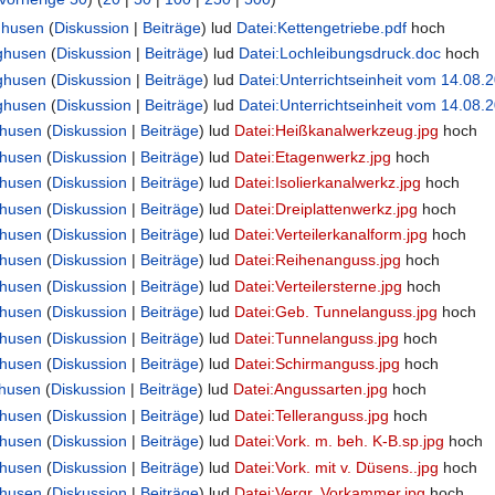
ghusen
(
Diskussion
|
Beiträge
)
lud
Datei:Kettengetriebe.pdf
hoch
nghusen
(
Diskussion
|
Beiträge
)
lud
Datei:Lochleibungsdruck.doc
hoch
nghusen
(
Diskussion
|
Beiträge
)
lud
Datei:Unterrichtseinheit vom 14.08
nghusen
(
Diskussion
|
Beiträge
)
lud
Datei:Unterrichtseinheit vom 14.08.
ghusen
(
Diskussion
|
Beiträge
)
lud
Datei:Heißkanalwerkzeug.jpg
hoch
ghusen
(
Diskussion
|
Beiträge
)
lud
Datei:Etagenwerkz.jpg
hoch
ghusen
(
Diskussion
|
Beiträge
)
lud
Datei:Isolierkanalwerkz.jpg
hoch
ghusen
(
Diskussion
|
Beiträge
)
lud
Datei:Dreiplattenwerkz.jpg
hoch
ghusen
(
Diskussion
|
Beiträge
)
lud
Datei:Verteilerkanalform.jpg
hoch
ghusen
(
Diskussion
|
Beiträge
)
lud
Datei:Reihenanguss.jpg
hoch
ghusen
(
Diskussion
|
Beiträge
)
lud
Datei:Verteilersterne.jpg
hoch
ghusen
(
Diskussion
|
Beiträge
)
lud
Datei:Geb. Tunnelanguss.jpg
hoch
ghusen
(
Diskussion
|
Beiträge
)
lud
Datei:Tunnelanguss.jpg
hoch
ghusen
(
Diskussion
|
Beiträge
)
lud
Datei:Schirmanguss.jpg
hoch
ghusen
(
Diskussion
|
Beiträge
)
lud
Datei:Angussarten.jpg
hoch
ghusen
(
Diskussion
|
Beiträge
)
lud
Datei:Telleranguss.jpg
hoch
ghusen
(
Diskussion
|
Beiträge
)
lud
Datei:Vork. m. beh. K-B.sp.jpg
hoch
ghusen
(
Diskussion
|
Beiträge
)
lud
Datei:Vork. mit v. Düsens..jpg
hoch
ghusen
(
Diskussion
|
Beiträge
)
lud
Datei:Vergr. Vorkammer.jpg
hoch