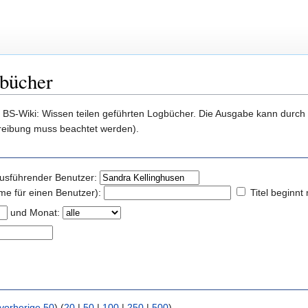
gbücher
 in BS-Wiki: Wissen teilen geführten Logbücher. Die Ausgabe kann durc
reibung muss beachtet werden).
usführender Benutzer:
me für einen Benutzer):
Titel beginnt
und Monat:
vorherige 50
) (
20
|
50
|
100
|
250
|
500
)