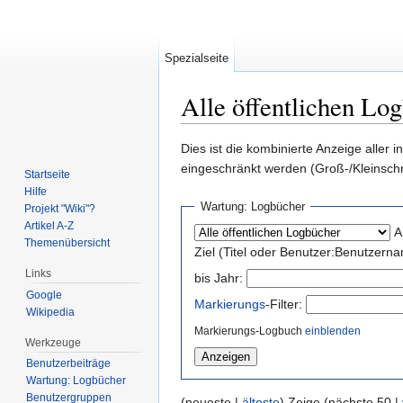
Spezialseite
Alle öffentlichen Lo
Wechseln zu:
Navigation
,
Suche
Dies ist die kombinierte Anzeige aller
eingeschränkt werden (Groß-/Kleinsch
Startseite
Hilfe
Wartung: Logbücher
Projekt "Wiki"?
Artikel A-Z
A
Themenübersicht
Ziel (Titel oder Benutzer:Benutzerna
Links
bis Jahr:
Google
Markierungs
-Filter:
Wikipedia
Markierungs-Logbuch
einblenden
Werkzeuge
Benutzerbeiträge
Wartung: Logbücher
Benutzergruppen
(neueste |
älteste
) Zeige (nächste 50 |