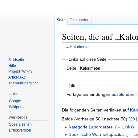
Seite
Diskussion
Seiten, die auf „Kalo
←
Kalorimeter
Wechseln zu:
Navigation
,
Suche
Links auf diese Seite
Startseite
Hilfe
Seite:
Projekt "Wiki"?
Artikel A-Z
Themenübersicht
Filter
Links
Vorlageneinbindungen
ausblenden
|
Google
Wikipedia
Die folgenden Seiten verlinken auf
Kal
Werkzeuge
Zeige (vorherige 50 | nächste 50) (
20
Spezialseiten
Kategorie:Laborgeräte
‎
(
← Links
)
Druckversion
Spezifische Wärmekapazität
‎
(
← Li