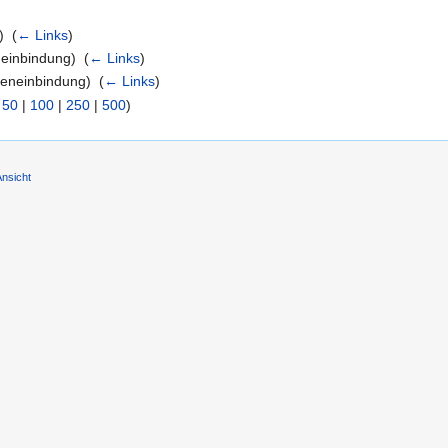
 ‎
(
← Links
)
einbindung) ‎
(
← Links
)
eneinbindung) ‎
(
← Links
)
|
50
|
100
|
250
|
500
)
Ansicht