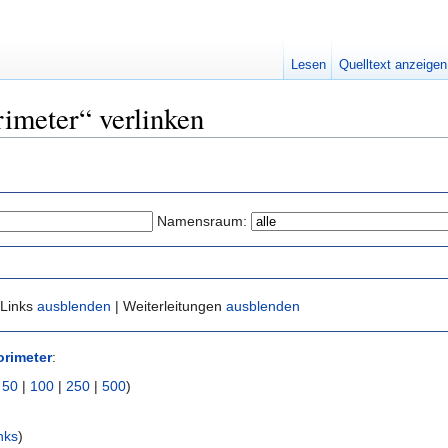
Lesen
Quelltext anzeigen
rimeter“ verlinken
Namensraum:
 Links
ausblenden
| Weiterleitungen
ausblenden
orimeter
:
|
50
|
100
|
250
|
500
)
nks
)