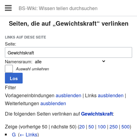
Seiten, die auf „Gewichtskraft“ verlinken
LINKS AUF DIESE SEITE
Seite:
Namensraum:
Auswahl umkehren
Filter
Vorlageneinbindungen
ausblenden
| Links
ausblenden
|
Weiterleitungen
ausblenden
Die folgenden Seiten verlinken auf
Gewichtskraft
:
Zeige (vorherige 50 | nächste 50) (
20
|
50
|
100
|
250
|
500
)
G
‎
(
← Links
)