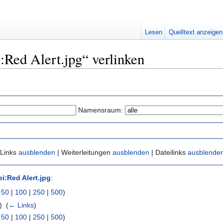
Lesen
Quelltext anzeigen
i:Red Alert.jpg“ verlinken
Namensraum:
 Links
ausblenden
| Weiterleitungen
ausblenden
| Dateilinks
ausblende
ei:Red Alert.jpg
:
|
50
|
100
|
250
|
500
)
) ‎
(
← Links
)
|
50
|
100
|
250
|
500
)