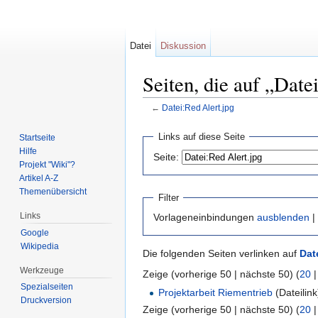
Datei
Diskussion
Seiten, die auf „Date
←
Datei:Red Alert.jpg
Wechseln zu:
Navigation
,
Suche
Links auf diese Seite
Startseite
Hilfe
Seite:
Projekt "Wiki"?
Artikel A-Z
Themenübersicht
Filter
Links
Vorlageneinbindungen
ausblenden
|
Google
Wikipedia
Die folgenden Seiten verlinken auf
Dat
Werkzeuge
Zeige (vorherige 50 | nächste 50) (
20
Spezialseiten
Projektarbeit Riementrieb
(Dateilink
Druckversion
Zeige (vorherige 50 | nächste 50) (
20