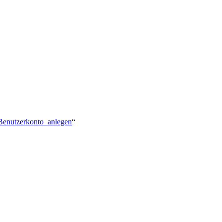
l:Benutzerkonto_anlegen
“