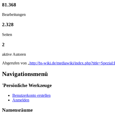
81.368
Bearbeitungen
2.328
Seiten
2
aktive Autoren
Abgerufen von „
http://bs-wiki.de/mediawiki/index.php?title=Spezia
Navigationsmenü
'Persönliche Werkzeuge
Benutzerkonto erstellen
Anmelden
Namensräume