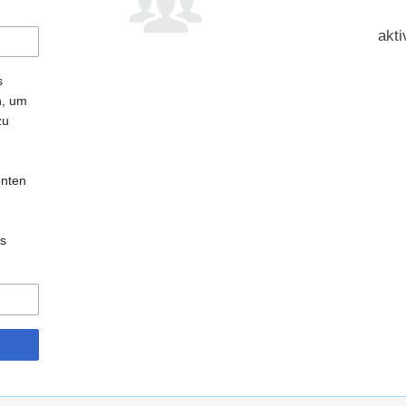
akti
s
n, um
zu
onten
es