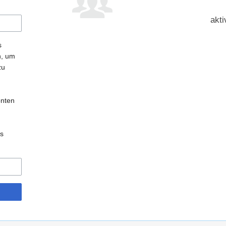
akti
s
n, um
zu
onten
es