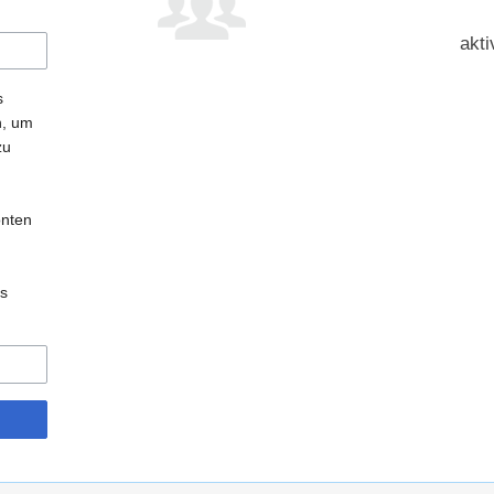
akti
s
n, um
zu
onten
es