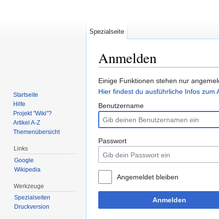
Spezialseite
Anmelden
Wechseln zu:
Navigation
,
Suche
Einige Funktionen stehen nur angemeld
Hier findest du ausführliche Infos zu
Startseite
Hilfe
Benutzername
Projekt "Wiki"?
Artikel A-Z
Themenübersicht
Passwort
Links
Google
Wikipedia
Angemeldet bleiben
Werkzeuge
Spezialseiten
Anmelden
Druckversion