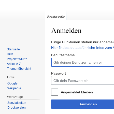
Spezialseite
Anmelden
Wechseln zu:
Navigation
,
Suche
Einige Funktionen stehen nur angemeld
Hier findest du ausführliche Infos zu
Startseite
Hilfe
Benutzername
Projekt "Wiki"?
Artikel A-Z
Themenübersicht
Passwort
Links
Google
Wikipedia
Angemeldet bleiben
Werkzeuge
Spezialseiten
Anmelden
Druckversion