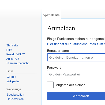
Spezialseite
Anmelden
Wechseln zu:
Navigation
,
Suche
Einige Funktionen stehen nur angemeld
Hier findest du ausführliche Infos zu
Startseite
Hilfe
Benutzername
Projekt "Wiki"?
Artikel A-Z
Themenübersicht
Passwort
Links
Google
Wikipedia
Angemeldet bleiben
Werkzeuge
Spezialseiten
Anmelden
Druckversion