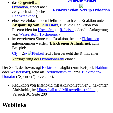
vernetzte Artikel
das
Gegenteil zur
Oxidation
, findet aber
Redoxreaktion
Oxidation
zeitgleich statt (siehe
Redoxreaktion
),
einer vereinfachenden Definition nach eine Reaktion unter
Abspaltung von
Sauerstoff
, z. B. die Reduktion von
Eisenoxiden im
Hochofen
zu
Roheisen
oder die Anlagerung
von
Wasserstoff
(
Hydrierung
).
im erweiterten Sinne eine Reaktion, bei der
Elektronen
aufgenommen werden (
Elektronen-Aufnahme
), zum
Beispiel:
-
-
Cl
+ 2
e
2Cl
, hierbei geht die R. mit einer
2
Verringerung der
Oxidationszahl
einher.
Der Stoff, der bevorzugt
Elektronen
abgibt (zum Beispiel:
Natrium
oder
Wasserstoff
), wird als
Reduktionsmittel
bzw.
Elektronen-
Donator
("Spender") bezeichnet.
Reduktion von Eisenoxid mit Aktivkohlepulver u. gekörnter
Aktivkohle, in:
Ultraschall und Mikrowellenstrahlung
,
Versuch 36, Seite 200
Weblinks