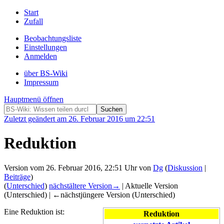
Start
Zufall
Beobachtungsliste
Einstellungen
Anmelden
über BS-Wiki
Impressum
Hauptmenü öffnen
Zuletzt geändert am 26. Februar 2016 um 22:51
Reduktion
Version vom 26. Februar 2016, 22:51 Uhr von
Dg
(
Diskussion
|
Beiträge
)
(
Unterschied
)
nächstältere Version→
| Aktuelle Version
(Unterschied) | ←nächstjüngere Version (Unterschied)
Eine Reduktion ist:
Reduktion