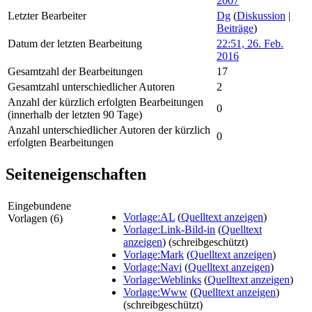
2007
Letzter Bearbeiter
Dg
(
Diskussion
|
Beiträge
)
Datum der letzten Bearbeitung
22:51, 26. Feb.
2016
Gesamtzahl der Bearbeitungen
17
Gesamtzahl unterschiedlicher Autoren
2
Anzahl der kürzlich erfolgten Bearbeitungen
0
(innerhalb der letzten 90 Tage)
Anzahl unterschiedlicher Autoren der kürzlich
0
erfolgten Bearbeitungen
Seiteneigenschaften
Eingebundene
Vorlage:AL
(
Quelltext anzeigen
)
Vorlagen (6)
Vorlage:Link-Bild-in
(
Quelltext
anzeigen
) (schreibgeschützt)
Vorlage:Mark
(
Quelltext anzeigen
)
Vorlage:Navi
(
Quelltext anzeigen
)
Vorlage:Weblinks
(
Quelltext anzeigen
)
Vorlage:Www
(
Quelltext anzeigen
)
(schreibgeschützt)