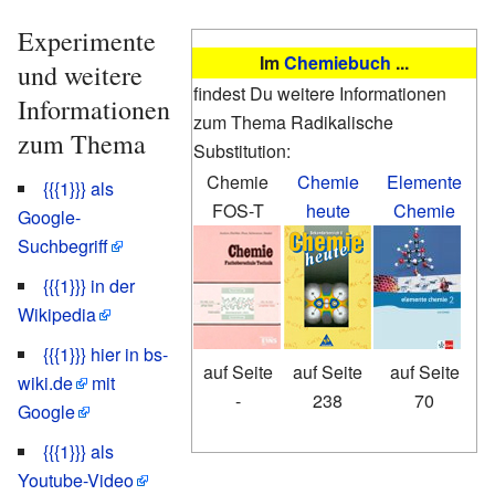
Experimente
Im
Chemiebuch
...
und weitere
findest Du weitere Informationen
Informationen
zum Thema Radikalische
zum Thema
Substitution:
Chemie
Chemie
Elemente
{{{1}}} als
FOS-T
heute
Chemie
Google-
Suchbegriff
{{{1}}} in der
Wikipedia
{{{1}}} hier in bs-
auf Seite
auf Seite
auf Seite
wiki.de
mit
-
238
70
Google
{{{1}}} als
Youtube-Video