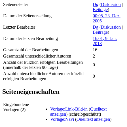
Seitenersteller
Dg
(
Diskussion
|
Beiträge
)
Datum der Seitenerstellung
00:05, 23. Dez.
2005
Letzter Bearbeiter
Dg
(
Diskussion
|
Beiträge
)
Datum der letzten Bearbeitung
16:01, 9. Jan.
2018
Gesamtzahl der Bearbeitungen
16
Gesamtzahl unterschiedlicher Autoren
2
Anzahl der kürzlich erfolgten Bearbeitungen
0
(innerhalb der letzten 90 Tage)
Anzahl unterschiedlicher Autoren der kürzlich
0
erfolgten Bearbeitungen
Seiteneigenschaften
Eingebundene
Vorlage:Link-Bild-in
(
Quelltext
Vorlagen (2)
anzeigen
) (schreibgeschützt)
Vorlage:Navi
(
Quelltext anzeigen
)