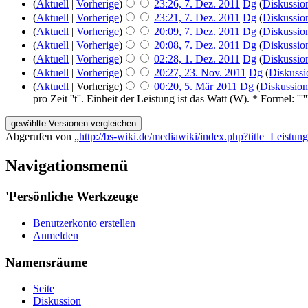
(
Aktuell
|
Vorherige
)
23:26, 7. Dez. 2011
‎
Dg
(
Diskussio
(
Aktuell
|
Vorherige
)
23:21, 7. Dez. 2011
‎
Dg
(
Diskussio
(
Aktuell
|
Vorherige
)
20:09, 7. Dez. 2011
‎
Dg
(
Diskussio
(
Aktuell
|
Vorherige
)
20:08, 7. Dez. 2011
‎
Dg
(
Diskussio
(
Aktuell
|
Vorherige
)
02:28, 1. Dez. 2011
‎
Dg
(
Diskussio
(
Aktuell
|
Vorherige
)
20:27, 23. Nov. 2011
‎
Dg
(
Diskussi
(
Aktuell
| Vorherige)
00:20, 5. Mär 2011
‎
Dg
(
Diskussion
pro Zeit ''t''. Einheit der Leistung ist das Watt (W). * Formel: '''''
Abgerufen von „
http://bs-wiki.de/mediawiki/index.php?title=Leistung
Navigationsmenü
'Persönliche Werkzeuge
Benutzerkonto erstellen
Anmelden
Namensräume
Seite
Diskussion