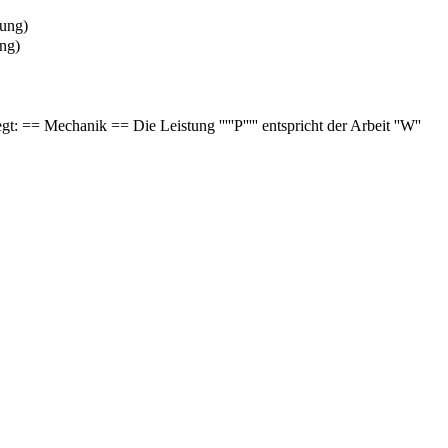
tung
)
ung
)
: == Mechanik == Die Leistung '''''P''''' entspricht der Arbeit ''W''