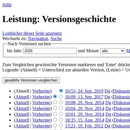
Hilfe
Leistung: Versionsgeschichte
Logbücher dieser Seite anzeigen
Wechseln zu:
Navigation
,
Suche
Nach Versionen suchen
bis Jahr:
und Monat:
M
Zum Vergleichen gewünschte Versionen markieren und 'Enter' drücke
Legende: (Aktuell) = Unterschied zur aktuellen Version, (Letzte) = 
(Aktuell |
Vorherige
)
16:53, 24. Sep. 2019
‎
Dg
(
Diskussi
(
Aktuell
|
Vorherige
)
16:09, 13. Sep. 2017
‎
Dg
(
Diskussi
(
Aktuell
|
Vorherige
)
10:08, 29. Nov. 2014
‎
Dg
(
Diskussi
(
Aktuell
|
Vorherige
)
10:04, 29. Nov. 2014
‎
Dg
(
Diskussi
(
Aktuell
|
Vorherige
)
10:01, 29. Nov. 2014
‎
Dg
(
Diskussi
(
Aktuell
|
Vorherige
)
18:35, 15. Aug. 2014
‎
Dg
(
Diskussi
(
Aktuell
|
Vorherige
)
13:21, 19. Feb. 2012
‎
Dg
(
Diskussi