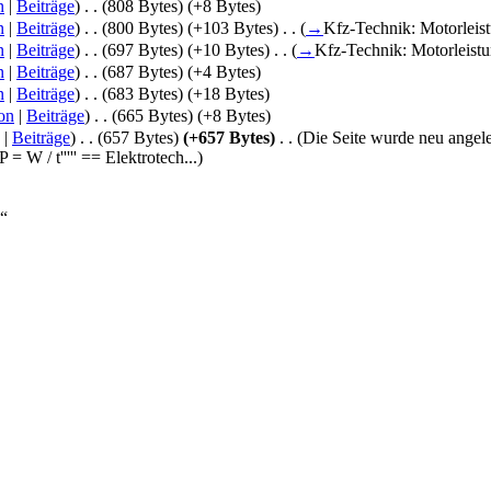
n
|
Beiträge
)
‎
. .
(808 Bytes)
(+8 Bytes)
n
|
Beiträge
)
‎
. .
(800 Bytes)
(+103 Bytes)
‎
. .
(
→
Kfz-Technik: Motorleis
n
|
Beiträge
)
‎
. .
(697 Bytes)
(+10 Bytes)
‎
. .
(
→
Kfz-Technik: Motorleist
n
|
Beiträge
)
‎
. .
(687 Bytes)
(+4 Bytes)
n
|
Beiträge
)
‎
. .
(683 Bytes)
(+18 Bytes)
on
|
Beiträge
)
‎
. .
(665 Bytes)
(+8 Bytes)
|
Beiträge
)
‎
. .
(657 Bytes)
(+657 Bytes)
‎
. .
(Die Seite wurde neu angelegt
P = W / t''''' == Elektrotech...)
“