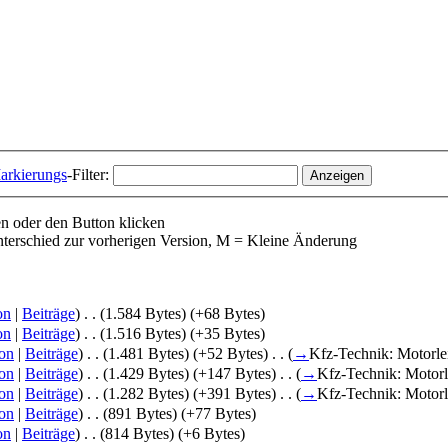
arkierungs
-Filter:
n oder den Button klicken
Unterschied zur vorherigen Version, M = Kleine Änderung
on
|
Beiträge
)
‎
. .
(1.584 Bytes)
(+68 Bytes)
on
|
Beiträge
)
‎
. .
(1.516 Bytes)
(+35 Bytes)
on
|
Beiträge
)
‎
. .
(1.481 Bytes)
(+52 Bytes)
‎
. .
(
→
Kfz-Technik: Motorle
on
|
Beiträge
)
‎
. .
(1.429 Bytes)
(+147 Bytes)
‎
. .
(
→
Kfz-Technik: Motorl
on
|
Beiträge
)
‎
. .
(1.282 Bytes)
(+391 Bytes)
‎
. .
(
→
Kfz-Technik: Motorl
on
|
Beiträge
)
‎
. .
(891 Bytes)
(+77 Bytes)
on
|
Beiträge
)
‎
. .
(814 Bytes)
(+6 Bytes)