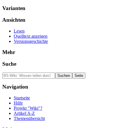
Varianten
Ansichten
Lesen
Quelltext anzeigen
Versionsgeschichte
Mehr
Suche
Navigation
Startseite
Hilfe
Projekt "Wiki"?
Artikel A-Z
Themenübersicht