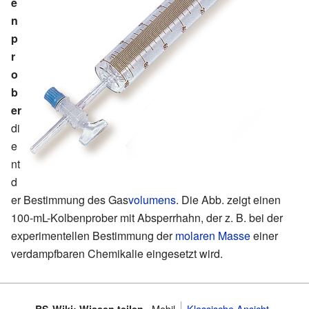
e
n
p
r
o
b
er
di
e
nt
d
er Bestimmung des Gas
volumens
. Die Abb. zeigt einen
100-mL-Kolbenprober mit Absperrhahn, der z. B. bei der
experimentellen Bestimmung der
molaren Masse
einer
verdampfbaren Chemikalie eingesetzt wird.
Mobil
Klassische Ansicht