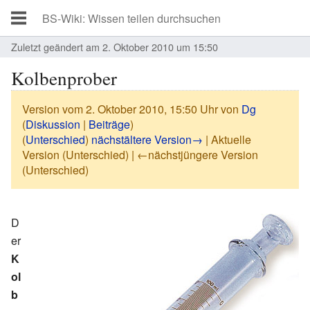
Zuletzt geändert am 2. Oktober 2010 um 15:50
Kolbenprober
Version vom 2. Oktober 2010, 15:50 Uhr von
Dg
(
Diskussion
|
Beiträge
)
(
Unterschied
)
nächstältere Version→
| Aktuelle
Version (Unterschied) | ←nächstjüngere Version
(Unterschied)
D
er
K
ol
b