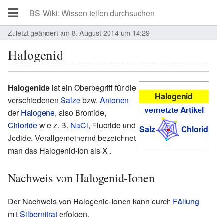
Zuletzt geändert am 8. August 2014 um 14:29
Halogenid
Halogenide
ist ein Oberbegriff für die
Halogenid
verschiedenen
Salze
bzw.
Anionen
vernetzte Artikel
der
Halogene
, also Bromide,
Chloride
wie z. B.
NaCl
, Fluoride und
Salz
Chlorid
Jodide. Verallgemeinernd bezeichnet
-
man das Halogenid-Ion als X
.
Nachweis von Halogenid-Ionen
Der Nachweis von Halogenid-Ionen kann durch
Fällung
mit
Silbernitrat
erfolgen.