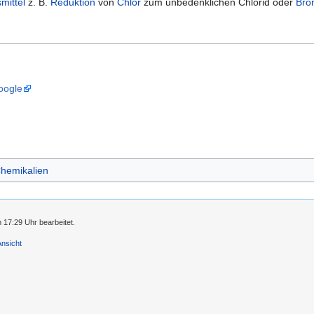
mittel
z. B.
Reduktion
von
Chlor
zum unbedenklichen Chlorid oder
Bro
oogle
hemikalien
 17:29 Uhr bearbeitet.
Ansicht