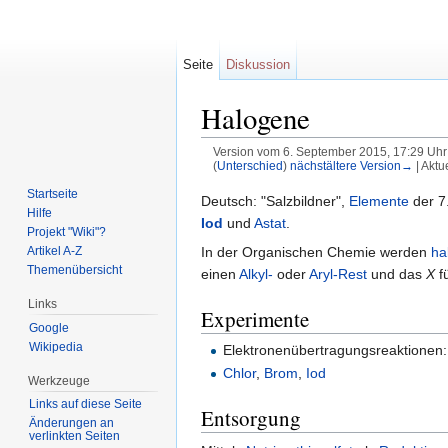
Seite
Diskussion
Halogene
Version vom 6. September 2015, 17:29 Uh
(
Unterschied
)
nächstältere Version→
| Aktu
Wechseln zu:
Navigation
,
Suche
Startseite
Deutsch: "Salzbildner",
Elemente
der 7
Hilfe
Iod
und
Astat
.
Projekt "Wiki"?
In der Organischen Chemie werden
ha
Artikel A-Z
Themenübersicht
einen
Alkyl-
oder
Aryl-Rest
und das
X
f
Links
Experimente
Google
Wikipedia
Elektronenübertragungsreaktionen:
Chlor
,
Brom
,
Iod
Werkzeuge
Links auf diese Seite
Entsorgung
Änderungen an
verlinkten Seiten