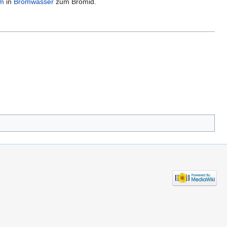
m
in
Bromwasser
zum Bromid.