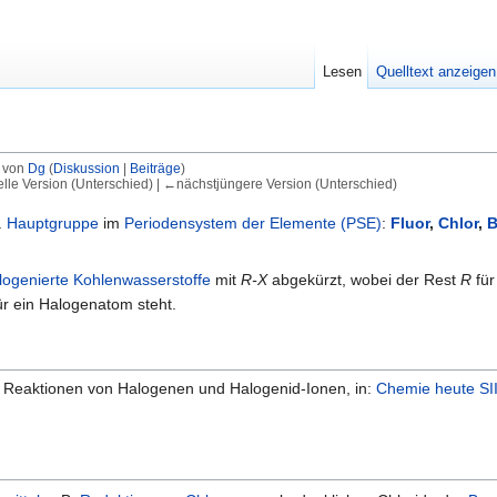
Lesen
Quelltext anzeigen
r von
Dg
(
Diskussion
|
Beiträge
)
elle Version (Unterschied) | ←nächstjüngere Version (Unterschied)
.
Hauptgruppe
im
Periodensystem der Elemente (PSE)
:
Fluor
,
Chlor
,
B
logenierte Kohlenwasserstoffe
mit
R-X
abgekürzt, wobei der Rest
R
für
ür ein Halogenatom steht.
 Reaktionen von Halogenen und Halogenid-Ionen, in:
Chemie heute SI