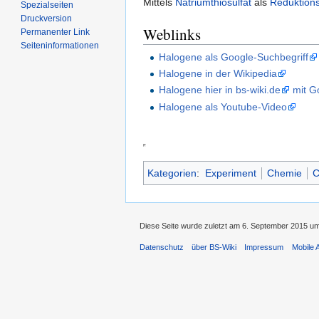
Mittels
Natriumthiosulfat
als
Reduktions
Spezialseiten
Druckversion
Weblinks
Permanenter Link
Seiten­informationen
Halogene als Google-Suchbegriff
Halogene in der Wikipedia
Halogene hier in bs-wiki.de
mit G
Halogene als Youtube-Video
Kategorien
:
Experiment
Chemie
C
Diese Seite wurde zuletzt am 6. September 2015 um
Datenschutz
über BS-Wiki
Impressum
Mobile 