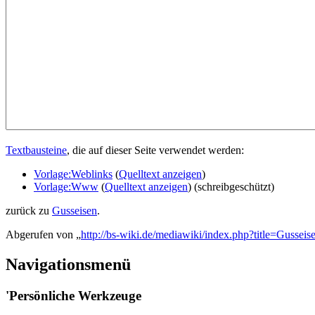
Textbausteine
, die auf dieser Seite verwendet werden:
Vorlage:Weblinks
(
Quelltext anzeigen
)
Vorlage:Www
(
Quelltext anzeigen
) (schreibgeschützt)
zurück zu
Gusseisen
.
Abgerufen von „
http://bs-wiki.de/mediawiki/index.php?title=Gusseis
Navigationsmenü
'Persönliche Werkzeuge