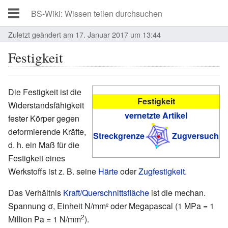
Zuletzt geändert am 17. Januar 2017 um 13:44
Festigkeit
Die Festigkeit ist die
Festigkeit
Widerstandsfähigkeit
vernetzte Artikel
fester Körper gegen
deformierende Kräfte,
Streckgrenze
Zugversuch
d. h. ein Maß für die
Festigkeit eines
Werkstoffs ist z. B. seine
Härte
oder
Zugfestigkeit
.
Das Verhältnis
Kraft/Querschnittsfläche
ist die mechan.
Spannung σ, Einheit N/mm² oder Megapascal (1 MPa = 1
2
Million Pa = 1 N/mm
).