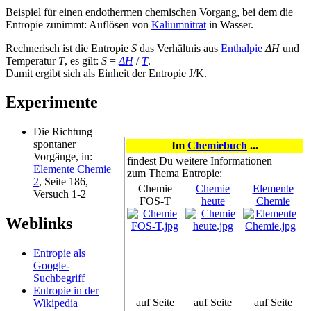
Beispiel für einen endothermen chemischen Vorgang, bei dem die
Entropie zunimmt: Auflösen von
Kaliumnitrat
in Wasser.
Rechnerisch ist die Entropie
S
das Verhältnis aus
Enthalpie
ΔH
und
Temperatur
T
, es gilt:
S
=
ΔH
/
T
.
Damit ergibt sich als Einheit der Entropie J/K.
Experimente
Die Richtung
spontaner
Im
Chemiebuch
...
Vorgänge, in:
findest Du weitere Informationen
Elemente Chemie
zum Thema Entropie:
2
, Seite 186,
Chemie
Chemie
Elemente
Versuch 1-2
FOS-T
heute
Chemie
Weblinks
Entropie als
Google-
Suchbegriff
Entropie in der
auf Seite
auf Seite
auf Seite
Wikipedia