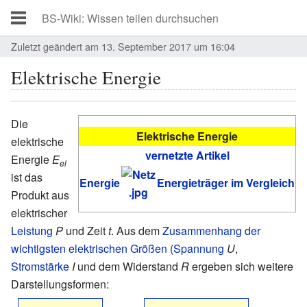
Zuletzt geändert am 13. September 2017 um 16:04
Elektrische Energie
Die
Elektrische Energie
elektrische
vernetzte Artikel
Energie
E
el
ist das
Energie
Energieträger im Vergleich
Produkt aus
elektrischer
Leistung
P
und Zeit
t
. Aus dem
Zusammenhang der
wichtigsten elektrischen Größen
(
Spannung
U
,
Stromstärke
I
und dem Widerstand
R
ergeben sich weitere
Darstellungsformen: