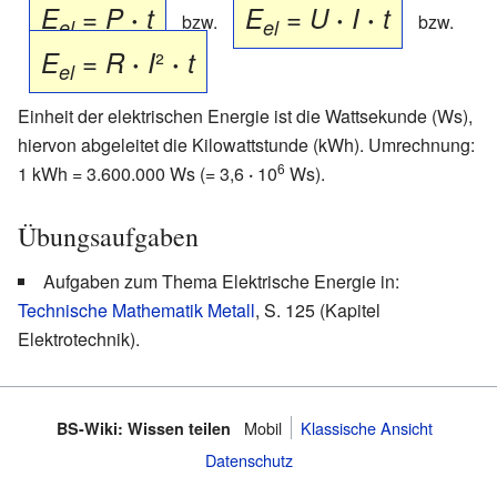
=
=
E
P
·
t
E
U
·
I
·
t
bzw.
bzw.
el
el
=
²
E
R
·
I
·
t
el
Einheit der elektrischen Energie ist die Wattsekunde (Ws),
hiervon abgeleitet die Kilowattstunde (kWh). Umrechnung:
6
1 kWh = 3.600.000 Ws (= 3,6
·
10
Ws).
Übungsaufgaben
Aufgaben zum Thema Elektrische Energie in:
Technische Mathematik Metall
, S. 125 (Kapitel
Elektrotechnik).
Mobil
Klassische Ansicht
BS-Wiki: Wissen teilen
Datenschutz