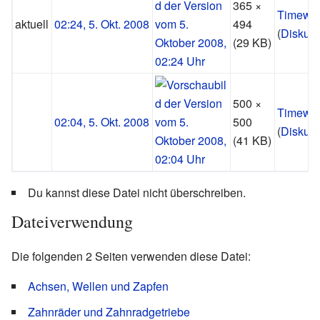
365 ×
Timewar
aktuell
02:24, 5. Okt. 2008
494
(
Diskus
(29 KB)
500 ×
Timewar
02:04, 5. Okt. 2008
500
(
Diskus
(41 KB)
Du kannst diese Datei nicht überschreiben.
Dateiverwendung
Die folgenden 2 Seiten verwenden diese Datei:
Achsen, Wellen und Zapfen
Zahnräder und Zahnradgetriebe