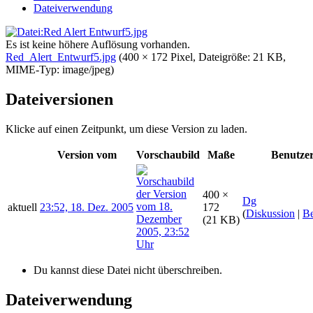
Dateiverwendung
Es ist keine höhere Auflösung vorhanden.
Red_Alert_Entwurf5.jpg
‎
(400 × 172 Pixel, Dateigröße: 21 KB,
MIME-Typ:
image/jpeg
)
Dateiversionen
Klicke auf einen Zeitpunkt, um diese Version zu laden.
Version vom
Vorschaubild
Maße
Benutze
400 ×
Dg
aktuell
23:52, 18. Dez. 2005
172
(
Diskussion
|
Be
(21 KB)
Du kannst diese Datei nicht überschreiben.
Dateiverwendung