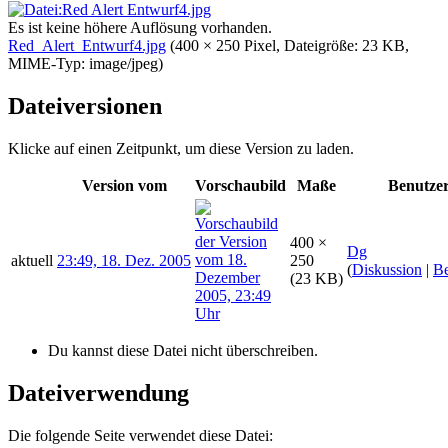
Es ist keine höhere Auflösung vorhanden.
Red_Alert_Entwurf4.jpg
‎
(400 × 250 Pixel, Dateigröße: 23 KB,
MIME-Typ:
image/jpeg
)
Dateiversionen
Klicke auf einen Zeitpunkt, um diese Version zu laden.
Version vom
Vorschaubild
Maße
Benutze
400 ×
Dg
aktuell
23:49, 18. Dez. 2005
250
(
Diskussion
|
Be
(23 KB)
Du kannst diese Datei nicht überschreiben.
Dateiverwendung
Die folgende Seite verwendet diese Datei: