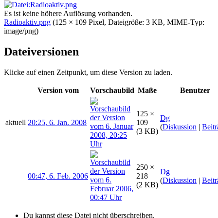
Es ist keine höhere Auflösung vorhanden.
Radioaktiv.png
‎
(125 × 109 Pixel, Dateigröße: 3 KB, MIME-Typ:
image/png
)
Dateiversionen
Klicke auf einen Zeitpunkt, um diese Version zu laden.
Version vom
Vorschaubild
Maße
Benutzer
125 ×
Dg
aktuell
20:25, 6. Jan. 2008
109
(
Diskussion
|
Beit
(3 KB)
250 ×
Dg
00:47, 6. Feb. 2006
218
(
Diskussion
|
Beit
(2 KB)
Du kannst diese Datei nicht überschreiben.