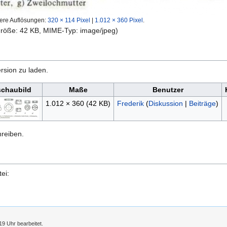
ere Auflösungen:
320 × 114 Pixel
|
1.012 × 360 Pixel
.
igröße: 42 KB, MIME-Typ:
image/jpeg
)
rsion zu laden.
schaubild
Maße
Benutzer
1.012 × 360
(42 KB)
Frederik
(
Diskussion
|
Beiträge
)
hreiben.
ei:
9 Uhr bearbeitet.