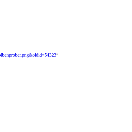
:Kolbenprober.png&oldid=54323
“