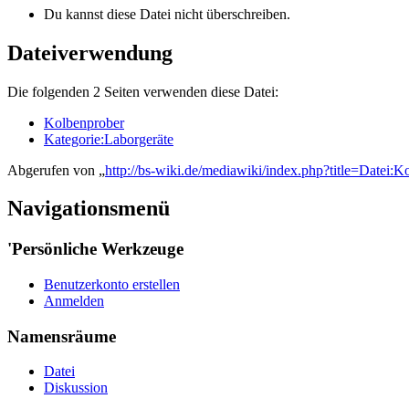
Du kannst diese Datei nicht überschreiben.
Dateiverwendung
Die folgenden 2 Seiten verwenden diese Datei:
Kolbenprober
Kategorie:Laborgeräte
Abgerufen von „
http://bs-wiki.de/mediawiki/index.php?title=Datei
Navigationsmenü
'Persönliche Werkzeuge
Benutzerkonto erstellen
Anmelden
Namensräume
Datei
Diskussion