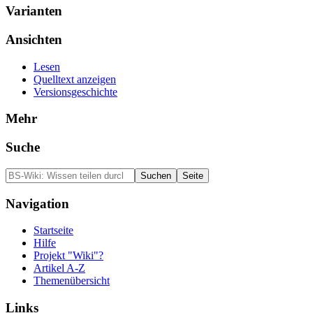
Varianten
Ansichten
Lesen
Quelltext anzeigen
Versionsgeschichte
Mehr
Suche
Navigation
Startseite
Hilfe
Projekt "Wiki"?
Artikel A-Z
Themenübersicht
Links