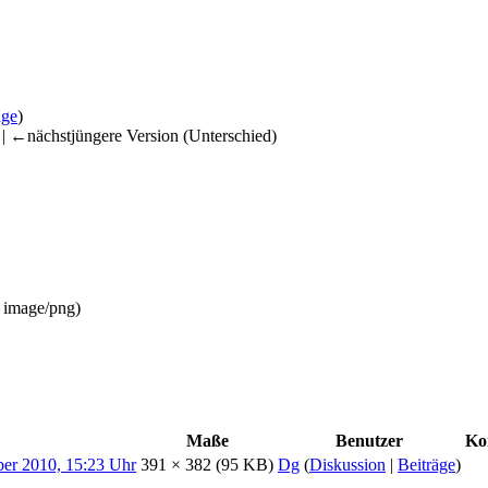
äge
)
) | ←nächstjüngere Version (Unterschied)
:
image/png
)
Maße
Benutzer
Ko
391 × 382
(95 KB)
Dg
(
Diskussion
|
Beiträge
)