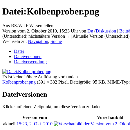
Datei:Kolbenprober.png
Aus BS-Wiki: Wissen teilen
Version vom 2. Oktober 2010, 15:23 Uhr von
Dg
(
Diskussion
|
Beitr
(Unterschied) nächstältere Version→ | Aktuelle Version (Unterschied
Wechseln zu:
Navigation
,
Suche
Datei
Dateiversionen
Dateiverwendung
Es ist keine höhere Auflösung vorhanden.
Kolbenprober.png
‎
(391 × 382 Pixel, Dateigröße: 95 KB, MIME-Typ
Dateiversionen
Klicke auf einen Zeitpunkt, um diese Version zu laden.
Version vom
Vorschaubild
aktuell
15:23, 2. Okt. 2010