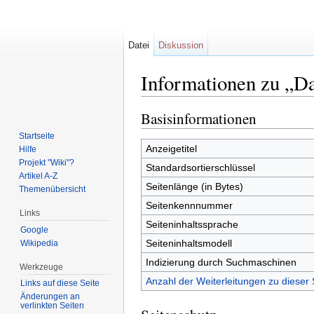
Datei
Diskussion
Informationen zu „Da
Wechseln zu:
Navigation
,
Suche
Basisinformationen
Startseite
Anzeigetitel
Hilfe
Projekt "Wiki"?
Standardsortierschlüssel
Artikel A-Z
Seitenlänge (in Bytes)
Themenübersicht
Seitenkennnummer
Links
Seiteninhaltssprache
Google
Seiteninhaltsmodell
Wikipedia
Indizierung durch Suchmaschinen
Werkzeuge
Anzahl der Weiterleitungen zu dieser 
Links auf diese Seite
Änderungen an
verlinkten Seiten