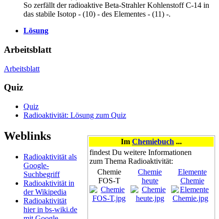
So zerfällt der radioaktive Beta-Strahler Kohlenstoff C-14 in
das stabile Isotop - (10) - des Elementes - (11) -.
Lösung
Arbeitsblatt
Arbeitsblatt
Quiz
Quiz
Radioaktivität: Lösung zum Quiz
Weblinks
Im
Chemiebuch
...
findest Du weitere Informationen
Radioaktivität als
zum Thema Radioaktivität:
Google-
Chemie
Chemie
Elemente
Suchbegriff
FOS-T
heute
Chemie
Radioaktivität in
der Wikipedia
Radioaktivität
hier in bs-wiki.de
mit Google