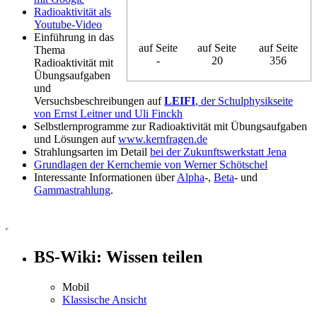
Radioaktivität als
Youtube-Video
Einführung in das
auf Seite
auf Seite
auf Seite
Thema
-
20
356
Radioaktivität mit
Übungsaufgaben
und
Versuchsbeschreibungen auf
LEIFI
, der Schulphysikseite
von Ernst Leitner und Uli Finckh
Selbstlernprogramme zur Radioaktivität mit Übungsaufgaben
und Lösungen auf
www.kernfragen.de
Strahlungsarten im Detail
bei der Zukunftswerkstatt Jena
Grundlagen der Kernchemie von Werner Schötschel
Interessante Informationen über
Alpha
-,
Beta
- und
Gammastrahlung
.
BS-Wiki: Wissen teilen
Mobil
Klassische Ansicht