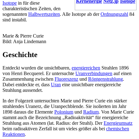
Kernenergie
Isotope
Isotope
in für diese
charakteristischen Zeiten, den
sogenannten
Halbwertszeiten
. Alle Isotope ab der
Ordnungszahl
84
sind instabil.
Marie & Pierre Curie
Bild: Anja Lindemann
Geschichte
Entdeckt wurden die unsichtbaren,
energiereichen
Strahlen 1896
von Henri Becquerel. Er untersuchte
Uranverbindungen
auf einen
Zusammenhang zwischen
Fluoreszenz
und
Röntgenstrahlung
.
Dabei entdeckte er, dass
Uran
eine unsichtbare energiereiche
Strahlung aussendet.
In der Folgezeit untersuchten Marie und Pierre Curie ein stärker
strahlendes Uranerz, die Uranpechblende. Sie isolierten im Jahr
1898 daraus die Elemente
Polonium
und
Radium
. Von Marie Curie
stammt auch die Bezeichnung „Radioaktivität“ für energiereiche
Strahlung aus Atomen (lat. Radius: der Strahl). Der
Energieumsatz
beim radioaktiven Zerfall ist um vieles größer als bei
chemischen
Reaktionen
.