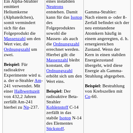
Ein Alpha-Strahler
eines instabilen
emittiert
Neutrons
Heliumkerne
entstehen. Damit
Gamma-Strahler:
(Alphateilchen),
kann für das
Isotop
Nach einem α- oder ß-
somit vermindert
des
Zerfall befindet sich der
sich für das
Folgeproduktes
neu entstandene
Folgeprodukt die
sowohl die
Atomkern häufig in
Massenzahl
um den
Massen- als auch
einem angeregten, d. h.
Wert vier, die
die
Ordnungszahl
ernergiereichen
Ordnungszahl
um
errechnet werden.
Zustand. Wenn der
zwei.
Hierbei gilt: die
Kern in einen stabilen
Massenzahl
bleibt
Energiezustand
Beispiel:
Für
konstant, die
übergeht, wird diese
radioaktive
Ordnungszahl
Energie als Gamma-
Experimente wird u.
erhöht sich um den
Strahlung abgegeben.
a. der α-Strahler
Am
-
Wert eins.
241 verwendet. Mit
Beispiel:
Bestrahlung
einer
Halbwertszeit
Beispiel:
Der
von Krebszellen mit
von 432,2 Jahren
radioaktive Beta-
Co
-60.
zerfällt Am-241
Strahler
hierbei zu
Np
-237.
Kohlenstoff
C-14
zerfällt in das
stabile
Isotop
N-14
des Elementes
Stickstoff
.