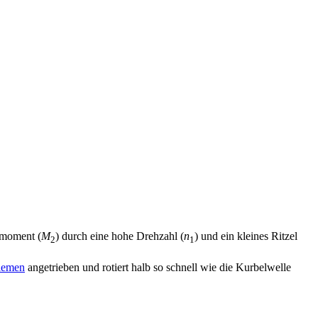
hmoment (
M
) durch eine hohe Drehzahl (
n
) und ein kleines Ritzel
2
1
iemen
angetrieben und rotiert halb so schnell wie die Kurbelwelle