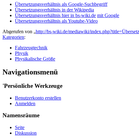
Übersetzungsverhältnis als Google-Suchbegriff
Übersetzungsverhältnis in der Wikipedia
Übersetzungsverhältnis hier in bs-wiki.de
mit Google
Übersetzungsverhältnis als Youtube-Video
Abgerufen von „
http://bs-wiki.de/mediawiki/index.php?title=Überse
Kategorien
:
Fahrzeugtechnik
Physik
Physikalische Größe
Navigationsmenü
'Persönliche Werkzeuge
Benutzerkonto erstellen
Anmelden
Namensräume
Seite
Diskussion