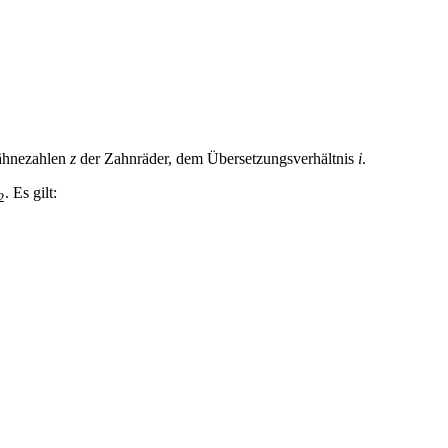
Zähnezahlen
z
der Zahnräder, dem Übersetzungsverhältnis
i
.
. Es gilt:
2