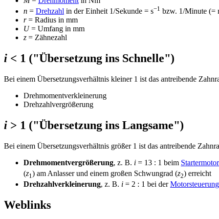
M
=
Drehmoment
in Nm
−1
n
=
Drehzahl
in der Einheit 1/Sekunde = s
bzw. 1/Minute (= 
r
= Radius in mm
U
= Umfang in mm
z
= Zähnezahl
i
< 1 ("Übersetzung ins Schnelle")
Bei einem Übersetzungsverhältnis kleiner 1 ist das antreibende Zahnra
Drehmomentverkleinerung
Drehzahlvergrößerung
i
> 1 ("Übersetzung ins Langsame")
Bei einem Übersetzungsverhältnis größer 1 ist das antreibende Zahnrad 
Drehmomentvergrößerung
, z. B.
i
= 13 : 1 beim
Startermotor
(
z
) am Anlasser und einem großen Schwungrad (
z
) erreicht
1
2
Drehzahlverkleinerung
, z. B.
i
= 2 : 1 bei der
Motorsteuerung
Weblinks