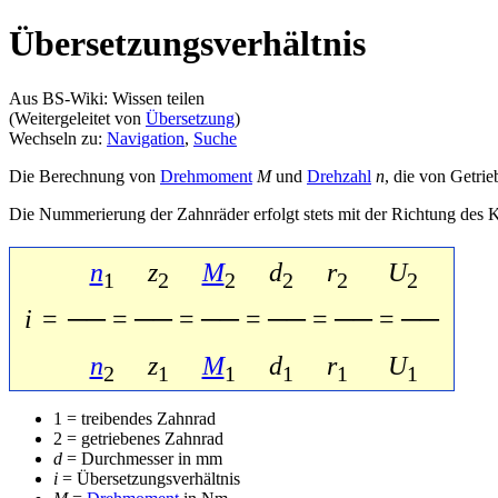
Übersetzungsverhältnis
Aus BS-Wiki: Wissen teilen
(Weitergeleitet von
Übersetzung
)
Wechseln zu:
Navigation
,
Suche
Die Berechnung von
Drehmoment
M
und
Drehzahl
n
, die von Getri
Die Nummerierung der Zahnräder erfolgt stets mit der Richtung des Kr
n
z
M
d
r
U
1
2
2
2
2
2
i
=
──
=
──
=
──
=
──
=
──
=
──
n
z
M
d
r
U
2
1
1
1
1
1
1 = treibendes Zahnrad
2 = getriebenes Zahnrad
d
= Durchmesser in mm
i
= Übersetzungsverhältnis